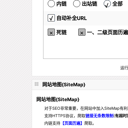
内链
出站链
全部
自动补全URL
死链
一、二级页面历遍
运
网站地图{SiteMap}
网站地图{SiteMap}
对于SEO非常重要，在网站中加入SiteMap有
支持HTTPS协议，爬取
链接无条数限制
(
有超时
内链支持
【页面历遍】
爬取。