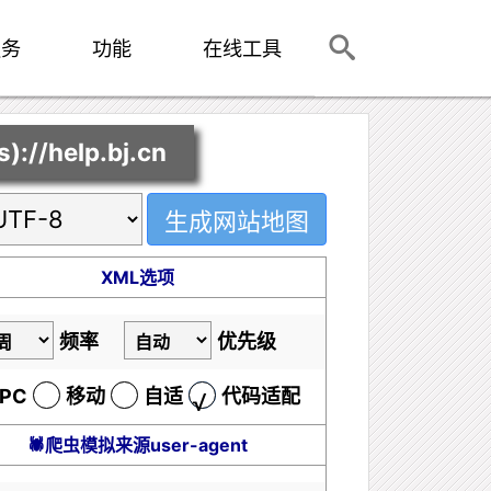
服务
功能
在线工具
/help.bj.cn
XML选项
频率
优先级
PC
移动
自适
代码适配
🕷爬虫模拟来源user-agent