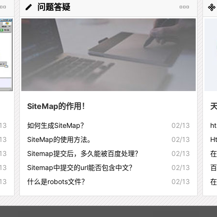
问题答疑
SiteMap的作用！
13
如何生成SiteMap？
02/13
h
13
SiteMap的使用方法。
02/13
H
13
Sitemap提交后，多久能被百度处理？
02/13
在
13
Sitemap中提交的url能否包含中文？
02/13
百
13
什么是robots文件？
02/13
在