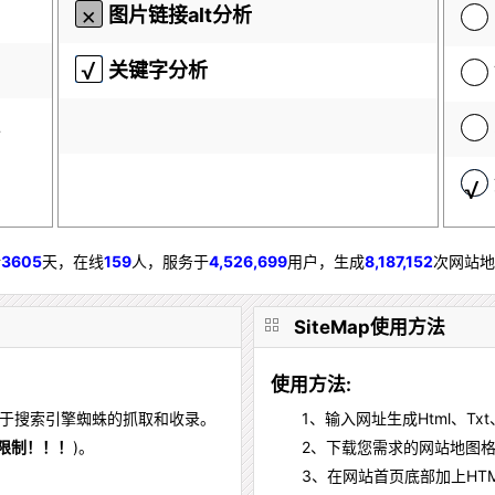
图片链接alt分析
关键字分析
行
3605
天，
在线
159
人，服务于
4,526,699
用户，生成
8,187,152
次网站地
SiteMap使用方法
使用方法:
利于搜索引擎蜘蛛的抓取和收录。
1、输入网址生成Html、Txt
限制！！！
)。
2、下载您需求的网站地图格
3、在网站首页底部加上HTM